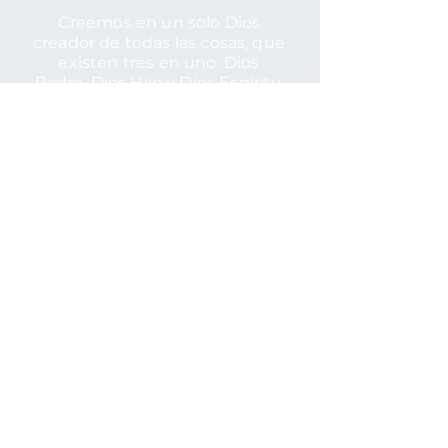
Creemos en un solo Dios
creador de todas las cosas, que
existen tres en uno: Dios
Padre, Dios Hijo y Dios Espíritu
Santo.
CONTACTO
11000 NW 92nd Terrace
Doral, FL 33178
1-305-884-4500
wwjdchurch.com
CONÉCTATE