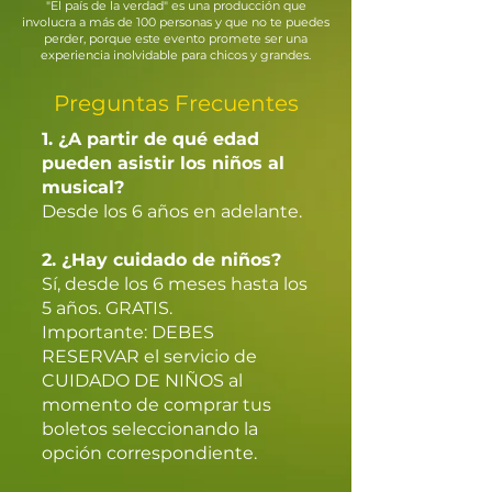
"El país de la verdad" es una producción que
involucra a más de 100 personas y que no te puedes
perder, porque este evento promete ser una
experiencia inolvidable para chicos y grandes.
Preguntas Frecuentes
1. ¿A partir de qué edad
pueden asistir los niños al
musical?
Desde los 6 años en adelante.
2. ¿Hay cuidado de niños?
Sí, desde los 6 meses hasta los
5 años. GRATIS.
Importante: DEBES
RESERVAR el servicio de
CUIDADO DE NIÑOS al
momento de comprar tus
boletos seleccionando la
opción correspondiente.