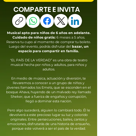
COMPARTE E INVITA
Musical apto para niños de 6 años en adelante.
Cuidado de niños gratis:
6 meses a 5 años.
Reserva tu cupo al momento de comprar tu boleto.
Luego del evento, podrás disfrutar del
bazar, un
espacio para compartir en familia.
"EL PAÍS DE LA VERDAD” es una obra de teatro
musical hecha por niños y adultos, para niños y
adultos.
En medio de música, actuación y diversión, te
llevaremos a conocer a un grupo de niños y
jóvenes llamados los Emets, que se esconden en el
bosque Ahava, huyendo de un malvado rey llamado
Sheker, que a fuerza de engaños y corrupción,
llegó a dominar esta nación.
Pero algo sucederá, alguien lo cambiará todo. Él le
devolverá a este precioso lugar su luz y colorido
originales. Entre persecuciones, bailes, cantos y
emociones, disfrutarás de una historia de ensueño,
porque este volverá a ser el país de la verdad.