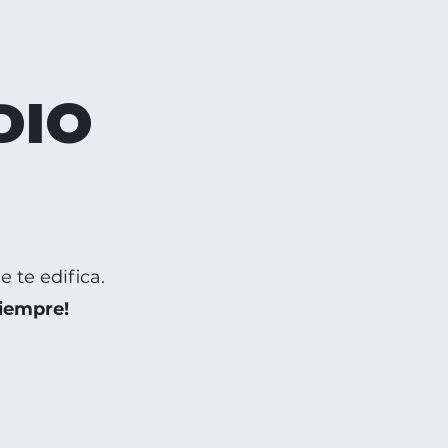
DIO
 te edifica.
iempre!