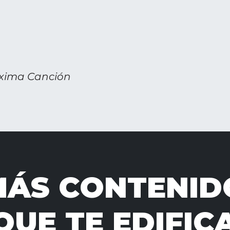
xima Canción
MÁS CONTENID
QUE TE EDIFIC