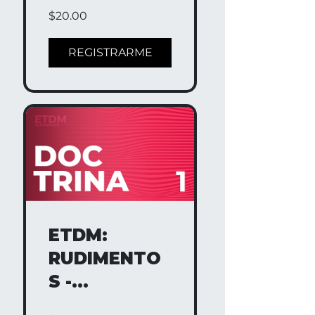
FUNDAMENT
$20.00
O 2
REGISTRARME
ETDM:
RUDIMENTO
S -
DOCTRINA 1