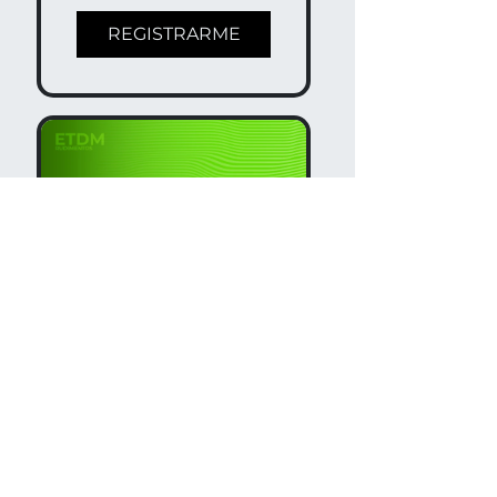
REGISTRARME
ETDM:
RUDIMENTO
S - LÍDERES
$40.00