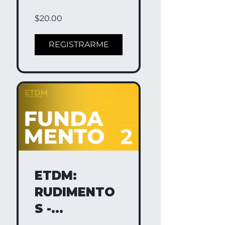
FUNDAMENT
$20.00
O 1
REGISTRARME
ETDM:
RUDIMENTO
S -